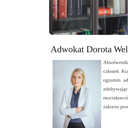
Adwokat Dorota Wel
Absolwent
k
członek Ku
egzamin ad
zdobywając
mocodawców
zakresu pra