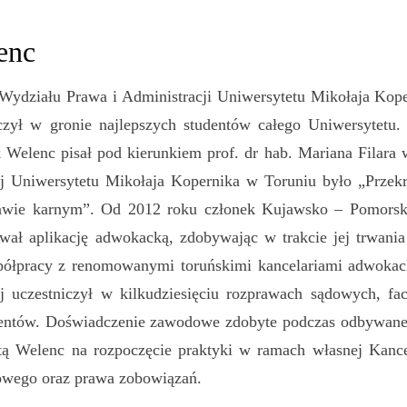
enc
 Wyd
ziału Prawa i Administracji Uniwersytetu Mikołaja Kop
czył w gronie najlepszych studentów całego Uniwersytetu.
 Welenc pisał pod kierunkiem prof. dr hab. Mariana Filara
j Uniwersytetu Mikołaja Kopernika w Toruniu było „Przekr
awie karnym”. Od 2012 roku członek Kujawsko – Pomorsk
ywał aplikację adwokacką, zdobywając w trakcie jej trwan
ółpracy z renomowanymi toruńskimi kancelariami adwokack
j uczestniczył w kilkudziesięciu rozprawach sądowych, fac
lientów. Doświadczenie zawodowe zdobyte podczas odbywanej
ą Welenc na rozpoczęcie praktyki w ramach własnej Kancela
owego oraz prawa zobowiązań.