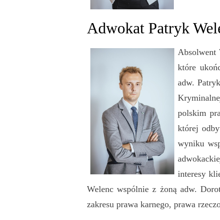
Adwokat Patryk Wel
Absolwent
które ukoń
adw. Patryk
Kryminalne
polskim pr
której odb
wyniku wsp
adwokackie
interesy k
Welenc wspólnie z żoną adw. Dorot
zakresu prawa karnego, prawa rzecz