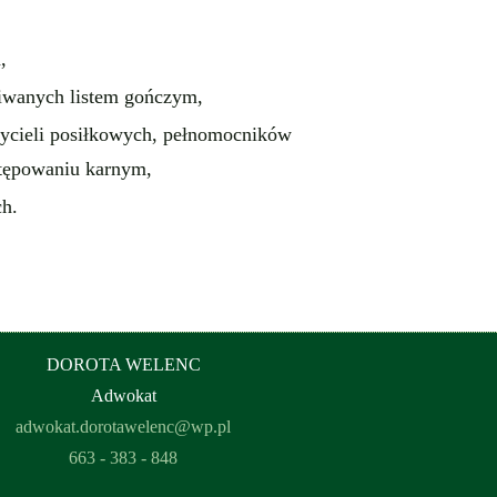
,
iwanych listem gończym,
ycieli posiłkowych, pełnomocników
tępowaniu karnym,
h.
DOROTA WELENC
Adwokat
adwokat.dorotawelenc@wp.pl
663 - 383 - 848