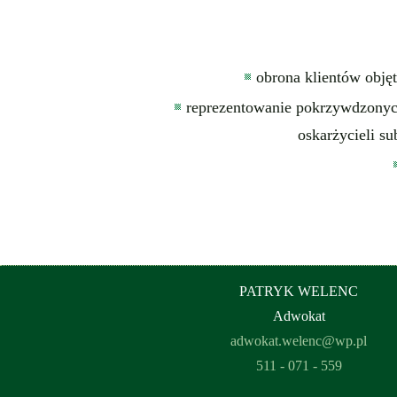
obrona klientów obj
reprezentowanie pokrzywdzonyc
oskarżycieli 
PATRYK WELENC
Adwokat
adwokat.welenc@wp.pl
511 - 071 - 559